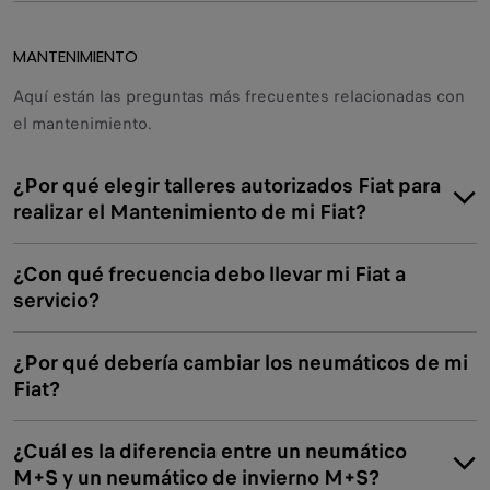
durabilidad y valor óptimos.
Piezas aprobadas:
Son una opción alternativa más
MANTENIMIENTO
económica para coches con más de 3 años.
Aquí están las preguntas más frecuentes relacionadas con
el mantenimiento.
¿Por qué elegir talleres autorizados Fiat para
realizar el Mantenimiento de mi Fiat?
¿Con qué frecuencia debo llevar mi Fiat a
servicio?
¿Por qué debería cambiar los neumáticos de mi
Fiat?
¿Cuál es la diferencia entre un neumático
M+S y un neumático de invierno M+S?