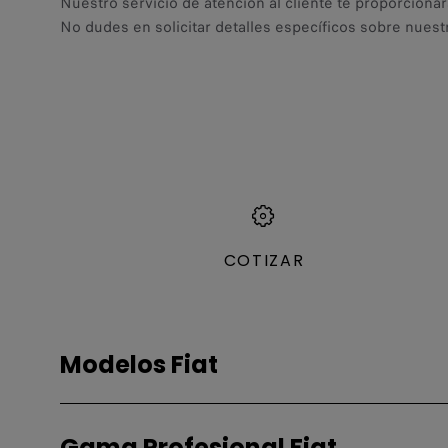
Nuestro servicio de atención al cliente te proporcionar
No dudes en solicitar detalles específicos sobre nuest
COTIZAR
Modelos Fiat
Gasolina - Híbridos
Gama Profesional Fiat
Fiorino